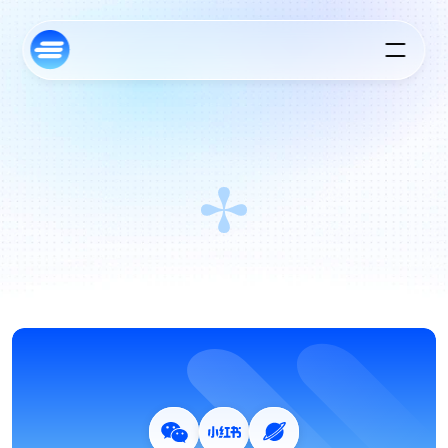
记
录
正
在
发
生
的
变
化