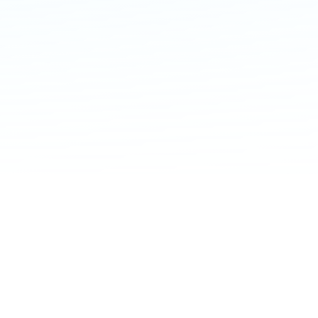
首页
关于云启
云启被投
团队
云启动态