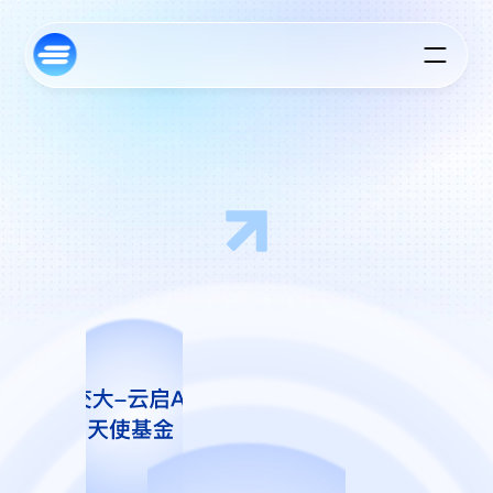
陪
伴
科
技
实
干
派
成
长