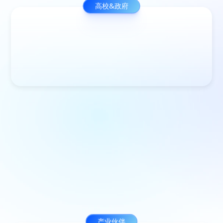
高校&政府
M
技
术
产业伙伴