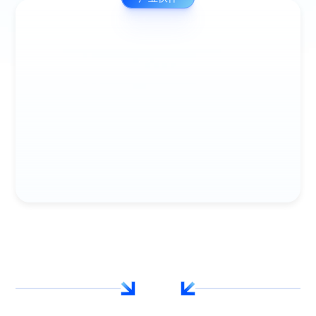
交
流
MIT创业交流