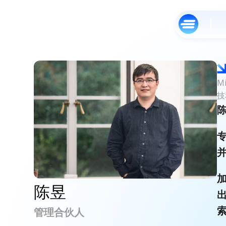
M
技
陈
陈昱
管理合伙人