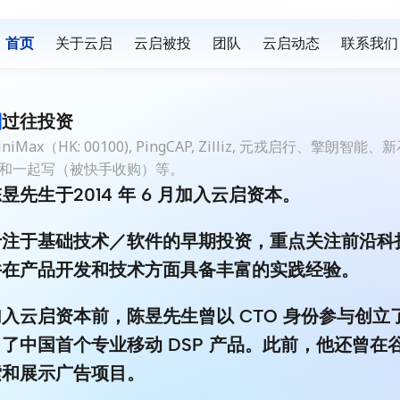
首页
关于云启
云启被投
团队
云启动态
联系我们
过往投资
iniMax（HK: 00100), PingCAP, Zilliz, 元戎
和一起写（被快手收购）等。
昱先生于2014 年 6 月加入云启资本。
专注于基础技术／软件的早期投资，重点关注前沿科
并在产品开发和技术方面具备丰富的实践经验。
加入云启资本前，陈昱先生曾以 CTO 身份参与创
出了中国首个专业移动 DSP 产品。此前，他还曾
索和展示广告项目。